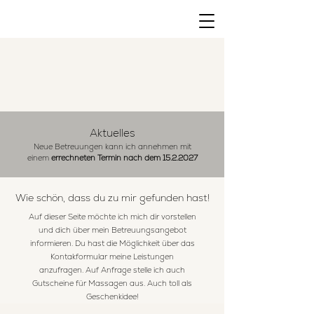
Aktuelles
Neue Betreuungen kann ich annehmen mit
einem
errechneten Termin nach dem
15.2.2027
Wie schön, dass du zu mir gefunden hast!
Auf dieser Seite möchte ich mich dir vorstellen
und dich über mein Betreuungsangebot
informieren. Du hast die Möglichkeit über das
Kontakformular meine Leistungen
anzufragen. Auf Anfrage stelle ich auch
Gutscheine für Massagen aus. Auch toll als
Geschenkidee!