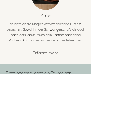
Kurse
Ich biete dir die Möglichkeit verschiedene Kurse zu
besuchen. Sowohl in der Schwangerschaft, als auch
nach der Geburt. Auch dein Partner oder deine
Partnerin kann an einem Teil der Kurse teilnehmen.
Erfahre mehr
Bitte beachte, dass ein Teil meiner
angebotenen Leistungen in der Regel in
der Hebammenpraxis Jöllenbeck
(Dorfstraße 26, über der Apotheke)
stattfinden. ​