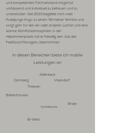
und kompetentem Fachverstand möglichst
umfassend und individuell zu betreuen und zu
unterstützen. Seit 2023 begleitet mich mein
Pudeljunge Hugo zu einem Teil meiner Termine und
sorgt gern für den ein oder anderen Lacher und eine
warme Wohlfühlatmosphäre. In der
Hebammenpraxis hat er freiwillig den Job des
FeelGood Managers übernommen.
In diesen Bereichen
biete ich mobile
Leistungen an
Jöllenbeck
Dornberg
Vilsendorf
Theesen
Babenhausen
Brake
Schildesche
Bi-West